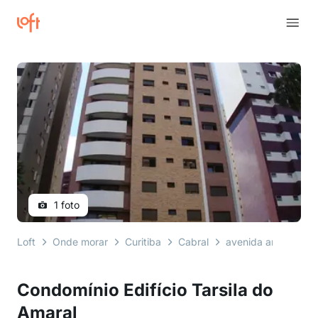
1 foto
Loft
Onde morar
Curitiba
Cabral
avenida anita gariba
Condomínio Edifício Tarsila do
Amaral