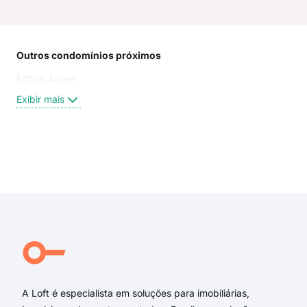
Outros condomínios próximos
Rua
Edificio Juveve
Rua 
Rua 
Exibir mais
Trav
aven
rua
rua 
Exi
rua
trav
Rua
rua 
Rua
Rua 
A Loft é especialista em soluções para imobiliárias,