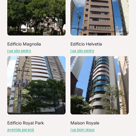
Edifício Magnolia
Edifício Helvetia
rua são pedro
rua são pedro
Edificio Royal Park
Maison Royale
avenida paraná
rua bom jesus