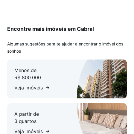
Graciosa Country Club e terminal do Cabral.
Agende agora sua visita com um corretor conteúdo
removido e venha conhecer o local de sua nova moradia.
Encontre mais imóveis em Cabral
CARACTERÍSTICAS:
- Área privativa de 127,04m²
Algumas sugestões para te ajudar a encontrar o imóvel dos
- Área total de 153,28m²
sonhos
- 3 Dormitórios
- 2 Suítes
Menos de
- 4 Banheiros
R$ 800.000
- Semimobiliado
- Salas amplas 2 ambientes
Veja imóveis
- 2 vagas
Área comum:
A partir de
- Churrasqueira
3 quartos
- Portão eletrônico
- Interfone
Veja imóveis