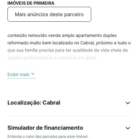
IMÓVEIS DE PRIMEIRA
Mais anúncios deste parceiro
conteúdo removido vende amplo apartamento duplex
reformado muito bem localizado no Cabral, próximo a tudo o
que sua família precisa para ter qualidade de vida cheia de
opções gastronômicas e comercio em geral.
São 127,04m² privativos semimobiliado com armários
Exibir mais
planejados, todo reformado na elétrica e hidráulica,
perfeitamente bem distribuídos com espaços amplos, bem
iluminados e com ótima ventilação.
Localização: Cabral
Planta original com quatro quartos e fácil reversão. A poucos
minutos da região central e de fácil acesso aos outros
bairros da cidade. Tendo em suas proximidades Hospital
Simulador de financiamento
São Lucas, MC Donald´s, Padaria Requinte Cabral, Clube
Entenda o valor das parcelas para esse imóvel