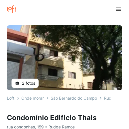
2 fotos
Loft
Onde morar
São Bernardo do Campo
Rudge Ramo
Condomínio Edificio Thais
rua congonhas, 159 • Rudge Ramos