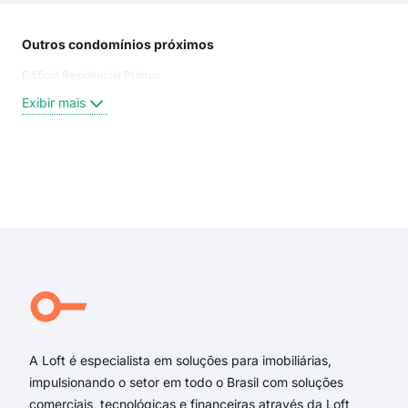
Outros condomínios próximos
Rua
Edificio Residencial Primus
Rua
Rua
Exibir mais
Rua
rua 
Rua
rua 
Exi
Rua
rua 
Rua
rua
Alz
Rua 
A Loft é especialista em soluções para imobiliárias,
impulsionando o setor em todo o Brasil com soluções
comerciais, tecnológicas e financeiras através da Loft