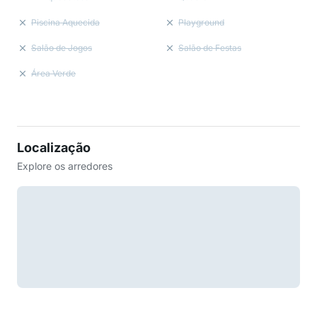
Piscina Aquecida
Playground
Salão de Jogos
Salão de Festas
Área Verde
Localização
Explore os arredores