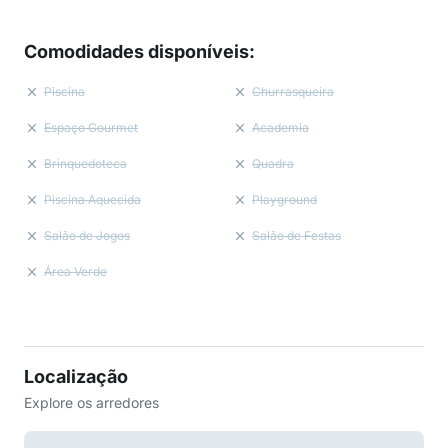
Comodidades disponíveis
:
Piscina
Churrasqueira
Espaço Gourmet
Academia
Brinquedoteca
Quadra
Piscina Aquecida
Playground
Salão de Jogos
Salão de Festas
Área Verde
Localização
Explore os arredores