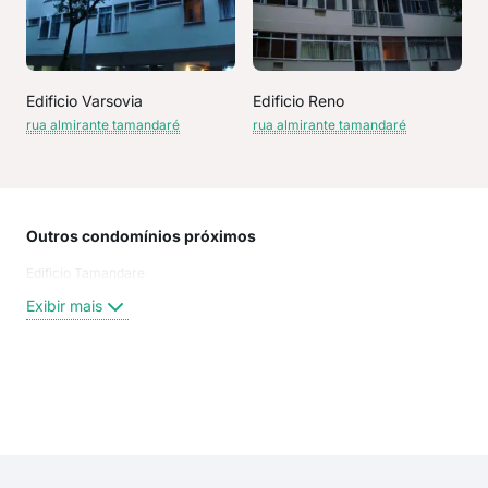
Edificio Varsovia
Edificio Reno
rua almirante tamandaré
rua almirante tamandaré
Outros condomínios próximos
Rua
Edificio Tamandare
Bec
Bar
Exibir mais
Rua
rua 
Rua 
Rua
Exi
rua
rua
rua