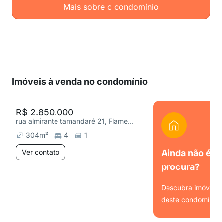
Mais sobre o condomínio
Imóveis à venda no condomínio
R$ 2.850.000
rua almirante tamandaré 21, Flamengo
304
m²
4
1
Ver contato
Ainda não é o
procura?
Descubra imóveis s
deste condomínio.
Ver