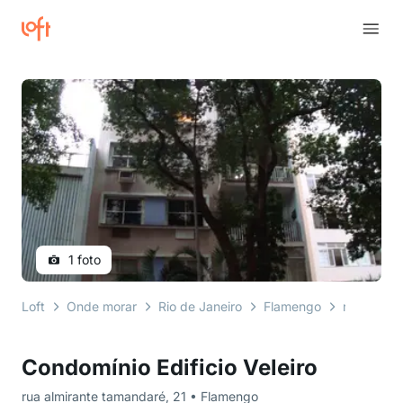
1 foto
Loft
Onde morar
Rio de Janeiro
Flamengo
rua almir
Condomínio Edificio Veleiro
rua almirante tamandaré, 21 • Flamengo