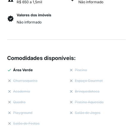
R$ 650 a 1,5mil
Não informado
Valores dos imóveis
Não informado
Comodidades disponíveis
:
Área Verde
Piscina
Churrasqueira
Espaço Gourmet
Academia
Brinquedoteca
Quadra
Piscina Aquecida
Playground
Salão de Jogos
Salão de Festas