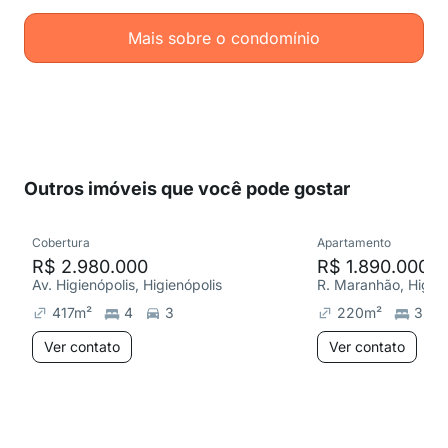
Mais sobre o condomínio
Outros imóveis que você pode gostar
Cobertura
Apartamento
R$ 2.980.000
R$ 1.890.000
Av. Higienópolis, Higienópolis
R. Maranhão, Higien
417
m²
4
3
220
m²
3
Ver contato
Ver contato