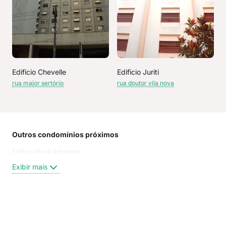
Edificio Chevelle
Edificio Juriti
rua major sertório
rua doutor vila nova
Outros condomínios próximos
Rua
Edificio Maria Antonieta
MAR
Mar
Exibir mais
DOU
Rua
rua 
rua 
Exi
rua 