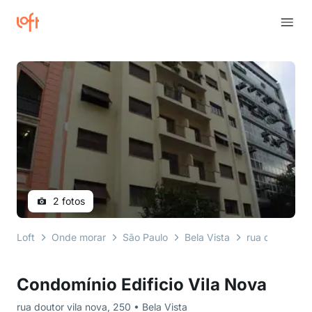
2 fotos
Loft
Onde morar
São Paulo
Bela Vista
rua doutor vil
Condomínio Edificio Vila Nova
rua doutor vila nova, 250 • Bela Vista