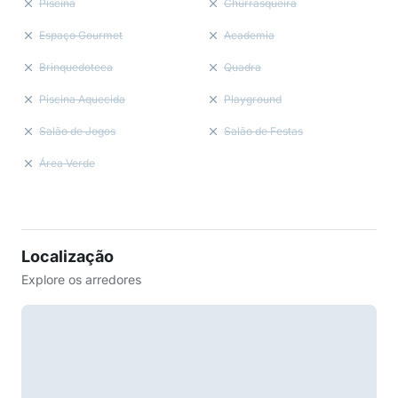
Piscina
Churrasqueira
Espaço Gourmet
Academia
Brinquedoteca
Quadra
Piscina Aquecida
Playground
Salão de Jogos
Salão de Festas
Área Verde
Localização
Explore os arredores