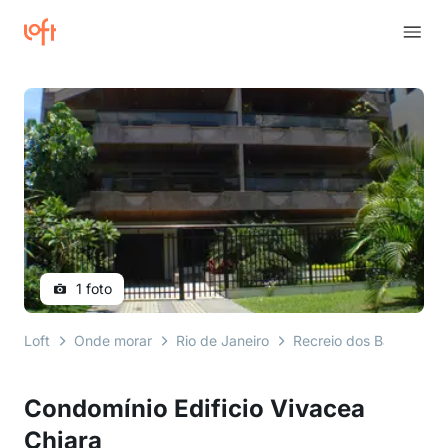
1 foto
Loft
Onde morar
Rio de Janeiro
Recreio dos Bandeirant
Condomínio Edificio Vivacea
Chiara