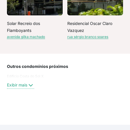
Solar Recreio dos
Residencial Oscar Claro
Flamboyants
Vazquez
avenida gilka machado
rua sérgio branco soares
Outros condomínios próximos
Rua
Edificio Costa do Sol X
Rua 
Luiz
Exibir mais
Gil
Rua
Rua 
Rua 
Exi
Rua
rua 