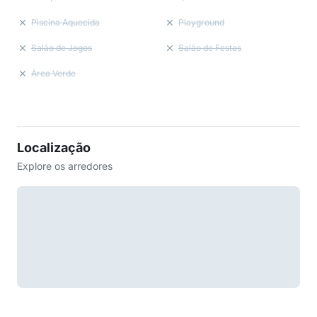
Piscina Aquecida
Playground
Salão de Jogos
Salão de Festas
Área Verde
Localização
Explore os arredores