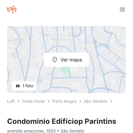
Ver mapa
1 foto
Loft
Onde morar
Porto Alegre
São Geraldo
avenida 
Condomínio Edifíciop Parintins
avenida amazonas, 1093 • São Geraldo