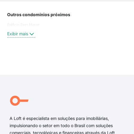
Outros condomínios próximos
Rua
Edificio Bem Morar
aven
aven
Exibir mais
Rua
Ave
rua
ave
Exi
Ber
Bua
PAR
Par
São
Bua
A Loft é especialista em soluções para imobiliárias,
impulsionando o setor em todo o Brasil com soluções
comerciais, tecnológicas e financeiras através da Loft