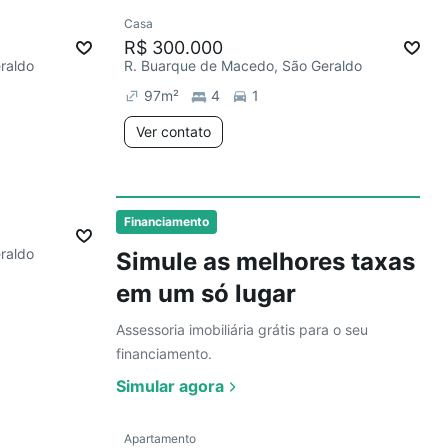
Ver
Casa
mês
R$ 300.000
raldo
R. Buarque de Macedo, São Geraldo
97
m²
4
1
Ver contato
Ver
mês
Financiamento
raldo
Simule as melhores taxas
em um só lugar
Assessoria imobiliária grátis para o seu
financiamento.
Simular agora
Ver
Apartamento