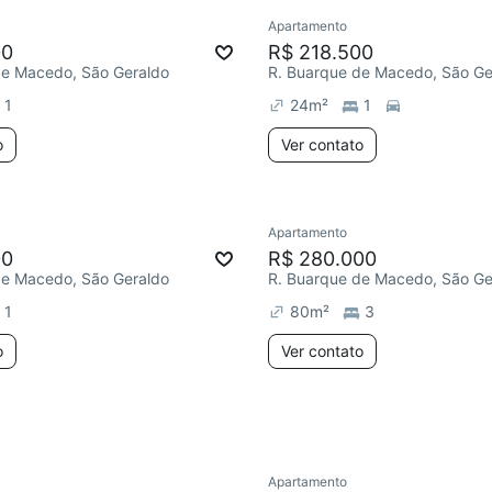
Apartamento
ar
Chegou este mês
Redecorar
Chegou este 
00
R$ 218.500
de Macedo, São Geraldo
R. Buarque de Macedo, São Ge
1
24
m²
1
o
Ver contato
Apartamento
e mês
Redecorar
Chegou este 
00
R$ 280.000
de Macedo, São Geraldo
R. Buarque de Macedo, São Ge
1
80
m²
3
o
Ver contato
Apartamento