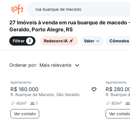
27 Imóveis à venda em rua buarque de macedo - São
Geraldo, Porto Alegre, RS
Filtrar
Redecore IA
Valor
Cômodos
3
Ordenar por:
Mais relevante
Apartamento
Apartamento
Redecor
R$ 160.000
R$ 280.0
R. Buarque de Macedo, São Geraldo
R. Buarque 
40
m²
1
80
m²
Ver contato
Ver contat