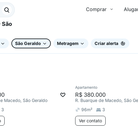
Comprar
Aluga
São Geraldo
Metragem
Criar alerta
Apartamento
ar
Redecorar
00
R$ 380.000
de Macedo, São Geraldo
R. Buarque de Macedo, São Ge
3
96
m²
3
o
Ver contato