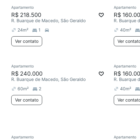
Apartamento
Apartamento
Redecorar
Chegou este mês
Redecor
R$ 218.500
R$ 160.0
R. Buarque de Macedo, São Geraldo
R. Buarque 
24
m²
1
40
m²
Ver contato
Ver contat
Apartamento
Apartamento
Chegou est
R$ 240.000
R$ 160.0
R. Buarque de Macedo, São Geraldo
R. Buarque 
60
m²
2
40
m²
Ver contato
Ver contat
Apartamento
Apartamento
Redecorar
Chegou este mês