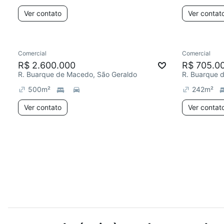
Ver contato
Ver contat
Comercial
Comercial
R$ 2.600.000
R$ 705.0
R. Buarque de Macedo, São Geraldo
R. Buarque 
500
m²
242
m²
Ver contato
Ver contat