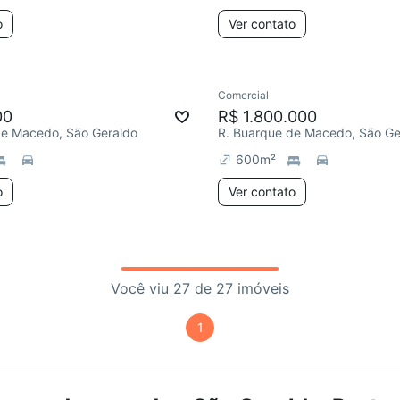
o
Ver contato
Comercial
00
R$ 1.800.000
de Macedo, São Geraldo
R. Buarque de Macedo, São Ge
600
m²
o
Ver contato
Você viu 27 de 27 imóveis
1