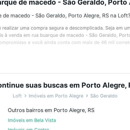
rque de macedo - São Geraldo, Porto A
 de macedo - São Geraldo, Porto Alegre, RS na Loft
realizar uma compra segura e descomplicada. Seja em um b
veis à venda em rua buarque de macedo - São Geraldo, Por
 compromisso e você ainda conta com mais de 46 mil corret
bairros e até condomínios favoritos. Você também pode usa
com o preço, metragem e comodidades, como piscina, aca
ntinue suas buscas em Porto Alegre,
do, Porto Alegre, RS ideal para você na Loft.
Loft
Imóveis em Porto Alegre
São Geraldo
 de macedo - São Geraldo, Porto Alegre, RS?
Outros bairros em Porto Alegre, RS
veis à venda em rua buarque de macedo - São Geraldo, Por
Imóveis em Bela Vista
las podem se adequar ao seu orçamento. Se ainda tem algu
um apartamento
e conte com a gente para comprar o imóve
Imóveis em Centro