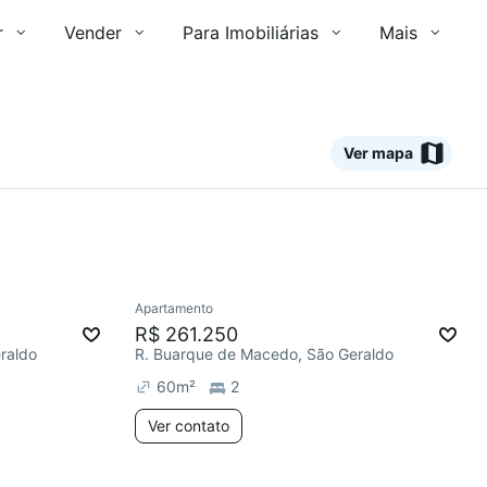
r
Vender
Para Imobiliárias
Mais
Ver mapa
Ver
Apartamento
Redecorar
R$ 261.250
raldo
R. Buarque de Macedo, São Geraldo
60
m²
2
Ver contato