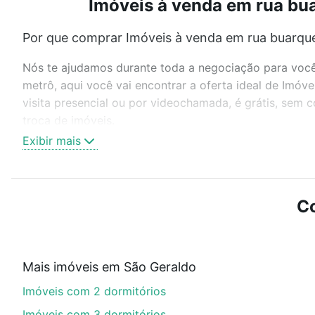
Imóveis à venda em rua bua
Por que comprar Imóveis à venda em rua buarque
Nós te ajudamos durante toda a negociação para você 
metrô, aqui você vai encontrar a oferta ideal de Imó
visita presencial ou por videochamada, é grátis, sem
troca de imóveis.
Exibir mais
Como escolher um imóvel?
Use barra de busca no topo para pesquisar por ruas, 
ou sem vaga de garagem para combinar perfeitamente 
Co
Imóveis à venda em rua buarque de macedo - São Geral
Qual o preço de Imóveis à venda em rua buarque
Mais imóveis em São Geraldo
Aqui na Loft temos a oferta ideal para você, com Imó
Imóveis com 2 dormitórios
nossas opções de financiamento imobiliário as parce
compra, veja em nosso portal
quanto custa comprar 
Imóveis com 3 dormitórios