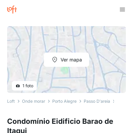
Ver mapa
1 foto
Loft
Onde morar
Porto Alegre
Passo D'areia
rua barã
Condomínio Eidificio Barao de
Itaqui