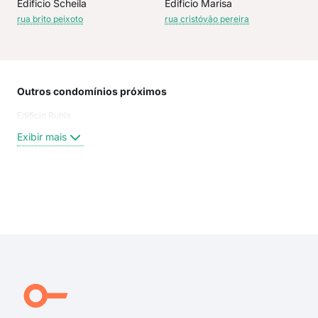
Edificio Scheila
Edificio Marisa
rua brito peixoto
rua cristóvão pereira
Outros condomínios próximos
Rua
Edificio Rubia
Rua
rua 
Exibir mais
rua
rua 
Rua 
Aço
Exi
Cris
Silv
Aco
AC
SIL
Rua 