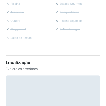
Piscina
Espaço Gourmet
Academia
Brinquedoteca
Quadra
Piscina Aquecida
Playground
Salão de Jogos
Salão de Festas
Localização
Explore os arredores