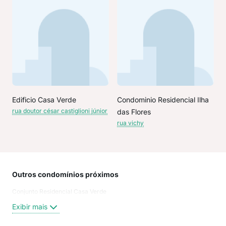
Edificio Casa Verde
Condominio Residencial Ilha
rua doutor césar castiglioni júnior
das Flores
rua vichy
Outros condomínios próximos
Rua
Conjunto Residencial Casa Verde
Rua
rua 
Exibir mais
rua 