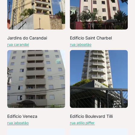
Jardins do Carandai
Edificio Saint Charbel
rua carandaí
rua jaboatão
Edificio Veneza
Edificio Boulevard Tilli
rua jaboatão
rua atílio piffer