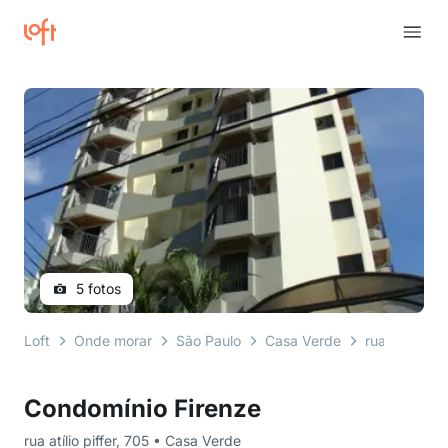
5 fotos
Loft
Onde morar
São Paulo
Casa Verde
rua atílio piff
Condomínio Firenze
rua atílio piffer, 705 • Casa Verde