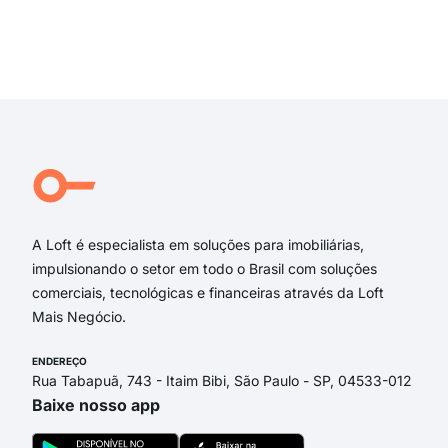
Rua
rua 
rua 
Exi
Rua
Rua 
rua 
Rua 
Dout
Rua 
A Loft é especialista em soluções para imobiliárias,
impulsionando o setor em todo o Brasil com soluções
comerciais, tecnológicas e financeiras através da Loft
Mais Negócio.
ENDEREÇO
Rua Tabapuã, 743 - Itaim Bibi, São Paulo - SP, 04533-012
Baixe nosso app