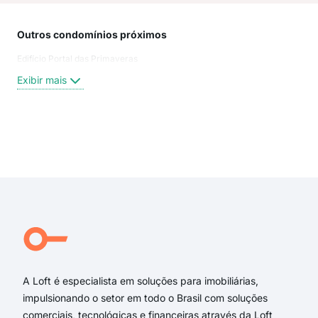
Outros condomínios próximos
Rua
Edifício Portal das Primaveras
Rua
Valt
Exibir mais
Valt
Rua
Rua 
Rua
Exi
Rua
Rua
Rua 
Rua
Rua 
Rua
A Loft é especialista em soluções para imobiliárias,
impulsionando o setor em todo o Brasil com soluções
comerciais, tecnológicas e financeiras através da Loft