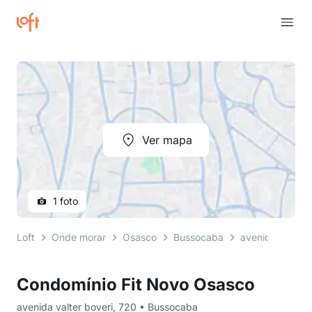
Ver mapa
1 foto
Loft
Onde morar
Osasco
Bussocaba
avenida valter 
Condomínio Fit Novo Osasco
avenida valter boveri, 720 • Bussocaba