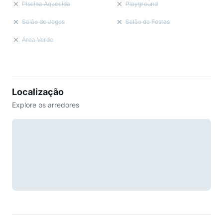
Piscina Aquecida
Playground
Salão de Jogos
Salão de Festas
Área Verde
Localização
Explore os arredores