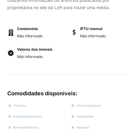
Utilizamos informações de anúncios publicados por
proprietários no site da Loft para trazer uma média.
Condomínio
IPTU mensal
Não informado
Não informado
Valores dos imóveis
Não informado
Comodidades disponíveis
:
Piscina
Churrasqueira
Espaço Gourmet
Academia
Brinquedoteca
Quadra