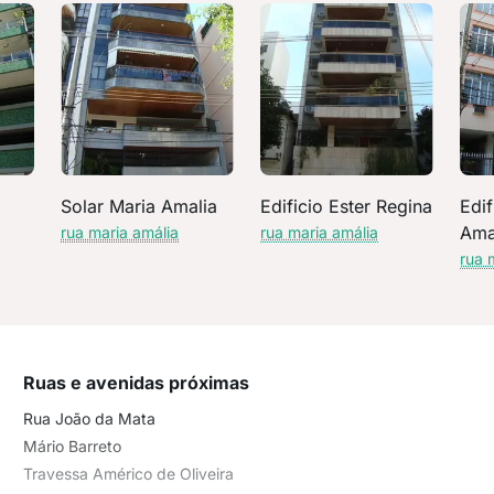
Solar Maria Amalia
Edificio Ester Regina
Edif
Ama
rua maria amália
rua maria amália
rua 
Ruas e avenidas próximas
Rua João da Mata
Mário Barreto
Travessa Américo de Oliveira