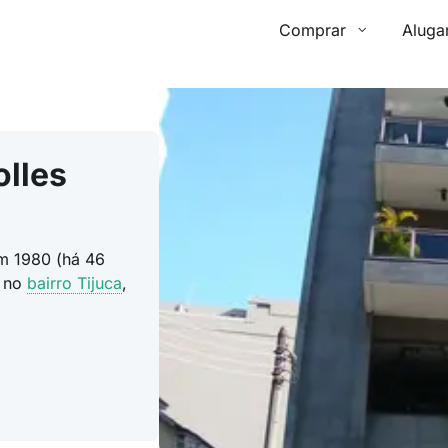
Comprar
Aluga
lles
em 1980 (há 46
no
bairro Tijuca
,