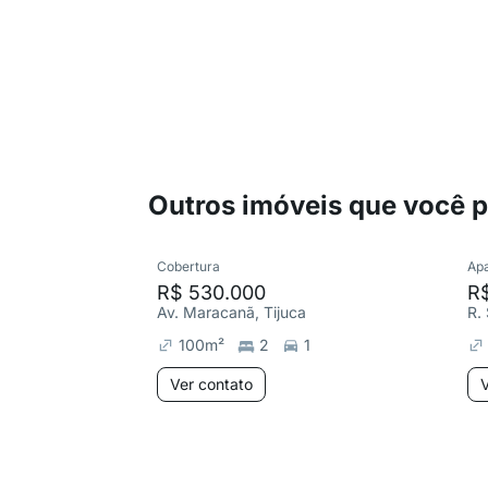
Outros imóveis que você 
Cobertura
Ap
R$ 530.000
R
Av. Maracanã, Tijuca
R. 
100
m²
2
1
Ver contato
V