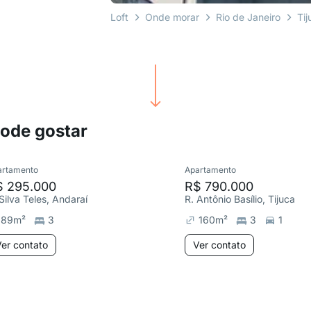
Loft
Onde morar
Rio de Janeiro
Tij
pode gostar
artamento
Apartamento
$ 295.000
R$ 790.000
Silva Teles, Andaraí
R. Antônio Basílio, Tijuca
89
m²
3
160
m²
3
1
er contato
Ver contato