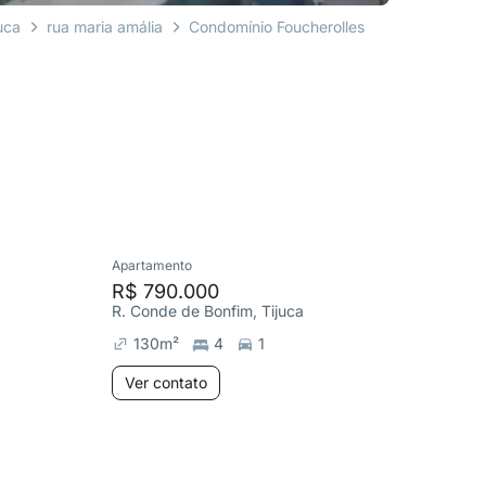
uca
rua maria amália
Condomínio Foucherolles
Apartamento
Cobertura
R$ 790.000
R$ 1.1
R. Conde de Bonfim, Tijuca
R. Andra
130
m²
4
1
214
m
Ver contato
Ver co