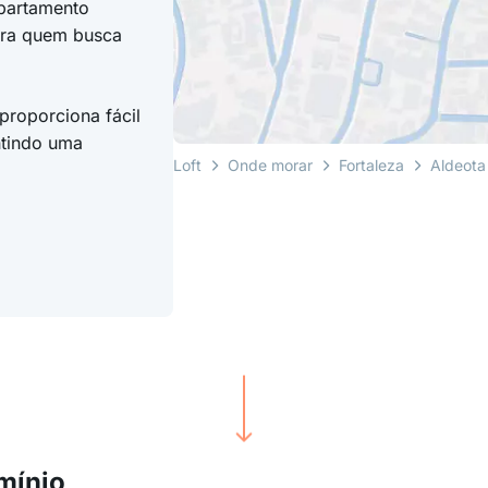
partamento
para quem busca
proporciona fácil
ntindo uma
Loft
Onde morar
Fortaleza
Aldeota
mínio