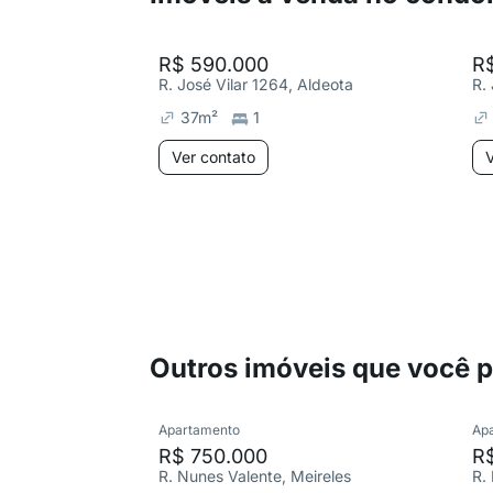
R$ 590.000
R
R. José Vilar 1264, Aldeota
R.
37
m²
1
Ver contato
V
Outros imóveis que você 
Apartamento
Ap
R$ 750.000
R
R. Nunes Valente, Meireles
R.