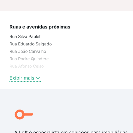
Ruas e avenidas próximas
Rua Silva Paulet
Rua Eduardo Salgado
Rua João Carvalho
Rua Padre Quindere
Rua Afonso Celso
Rua Joaquim Nabuco
Exibir mais
Rua Torres Câmara
Av Santos Dumont
Rua Jorge da Rocha
Rua Júlio Ventura
Rua Carvalho Lima
Afonso Celso
A Loft é especialista em soluções para imobiliárias,