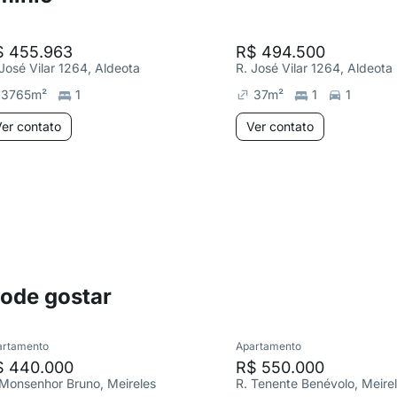
$ 455.963
R$ 494.500
 José Vilar 1264, Aldeota
R. José Vilar 1264, Aldeota
3765
m²
1
37
m²
1
1
er contato
Ver contato
pode gostar
artamento
Apartamento
$ 440.000
R$ 550.000
 Monsenhor Bruno, Meireles
R. Tenente Benévolo, Meire