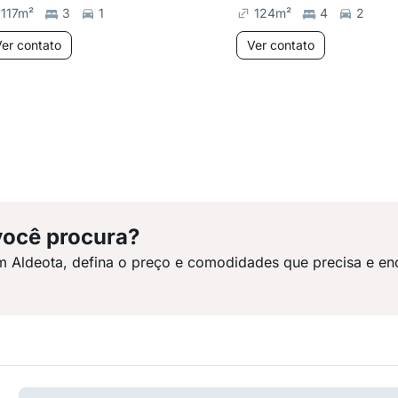
117
m²
3
1
124
m²
4
2
er contato
Ver contato
você procura?
m Aldeota, defina o preço e comodidades que precisa e en