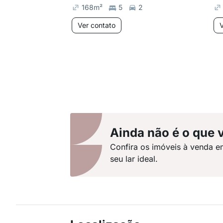
168
m²
5
2
Ver contato
V
Ainda não é o que 
Confira os imóveis à venda e
seu lar ideal.