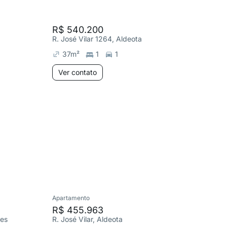
R$ 540.200
R$ 599
R. José Vilar 1264, Aldeota
R. José V
37
m²
1
1
40
m²
Ver contato
Ver co
Apartamento
Apartame
R$ 455.963
R$ 569
les
R. José Vilar, Aldeota
R. Silva 