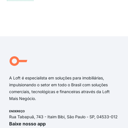
Rua
Gem
Rua
rua
Exi
Rua
rua
rua 
rua 
estr
Rua
A Loft é especialista em soluções para imobiliárias,
impulsionando o setor em todo o Brasil com soluções
comerciais, tecnológicas e financeiras através da Loft
Mais Negócio.
ENDEREÇO
Rua Tabapuã, 743 - Itaim Bibi, São Paulo - SP, 04533-012
Baixe nosso app