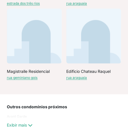
estrada dos três rios
rua araguaia
Magistralle Residencial
Edificio Chateau Raquel
rua geminiano gois
rua araguaia
Outros condomínios próximos
Rua
Avant Garde
do 
Rua
Exibir mais