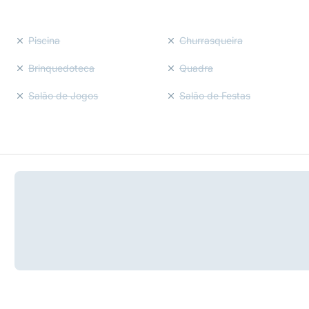
Piscina
Churrasqueira
Brinquedoteca
Quadra
Salão de Jogos
Salão de Festas