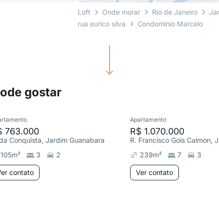
Loft
Onde morar
Rio de Janeiro
Ja
rua eurico silva
Condomínio Marcelo
pode gostar
artamento
Apartamento
$ 763.000
R$ 1.070.000
 da Conquista, Jardim Guanabara
105
m²
3
2
239
m²
7
3
er contato
Ver contato