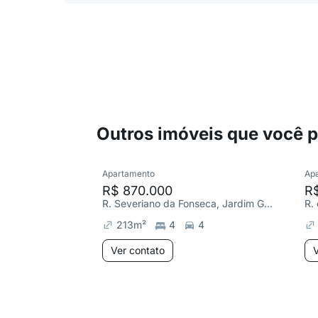
Outros imóveis que você 
Apartamento
Ap
R$ 870.000
R
R. Severiano da Fonseca, Jardim Guanabara
R.
213
m²
4
4
Ver contato
V