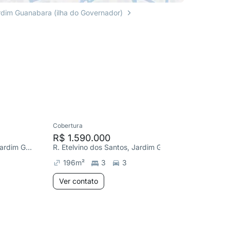
rdim Guanabara (ilha do Governador)
Cobertura
Cobertura
R$ 1.590.000
R$ 1.5
R. Francisco Gois Calmon, Jardim Guanabara
R. Etelvino dos Santos, Jardim Guanabara
196
m²
3
3
196
m
Ver contato
Ver co