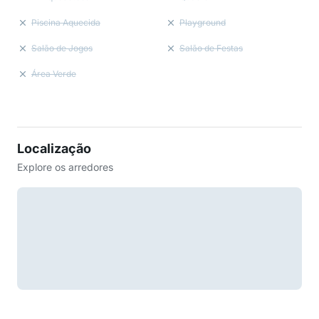
Piscina Aquecida
Playground
Salão de Jogos
Salão de Festas
Área Verde
Localização
Explore os arredores