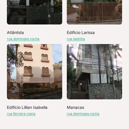
Atlântida
Edificio Larissa
rua domingos rocha
rua lapinha
Edifício Lillian Isabella
Manacas
rua ferreira viana
rua domingos rocha