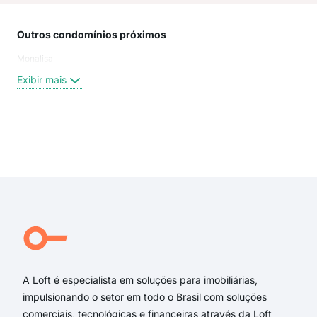
Outros condomínios próximos
Rua
Monalisa
Rua
Rua 
Exibir mais
Rua
Rua
Rua
Lap
Exi
Rua
rua 
rua
rua
rua 
rua
A Loft é especialista em soluções para imobiliárias,
impulsionando o setor em todo o Brasil com soluções
comerciais, tecnológicas e financeiras através da Loft