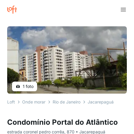
1 foto
Loft
Onde morar
Rio de Janeiro
Jacarepaguá
estrad
Condomínio Portal do Atlântico
estrada coronel pedro corrêa, 870 • Jacarepaguá