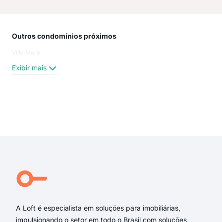
Outros condomínios próximos
Rua
Villa Mare
Leo
Esc
Exibir mais
Cor
rua
Ave
Est
Exi
Rua
Rua 
Rua
Rua
rua
rua 
A Loft é especialista em soluções para imobiliárias,
impulsionando o setor em todo o Brasil com soluções