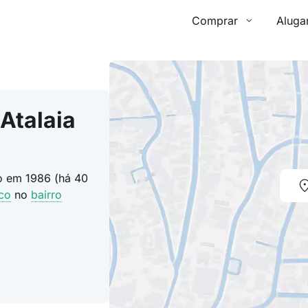
Comprar
Aluga
Atalaia
do em 1986 (há 40
co
no
bairro