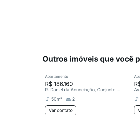
Outros imóveis que você 
Apartamento
Ap
R$ 186.160
R
R. Daniel da Anunciação, Conjunto Habitacional Teotonio Vilela
50
m²
2
Ver contato
V