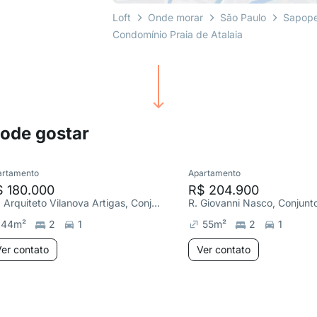
Loft
Onde morar
São Paulo
Sapop
Condomínio Praia de Atalaia
pode gostar
artamento
Apartamento
$ 180.000
R$ 204.900
Av. Arquiteto Vilanova Artigas, Conjunto Habitacional Teotonio Vilela
44
m²
2
1
55
m²
2
1
er contato
Ver contato