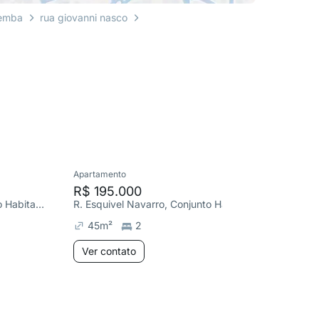
emba
rua giovanni nasco
Apartamento
Apartame
R$ 195.000
R$ 235
R. Giovanni Nasco, Conjunto Habitacional Teotonio Vilela
R. Esquivel Navarro, Conjunto Habitacional Teotonio Vilela
R. Alber
45
m²
2
41
m²
Ver contato
Ver co