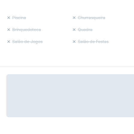
Piscina
Churrasqueira
Brinquedoteca
Quadra
Salão de Jogos
Salão de Festas