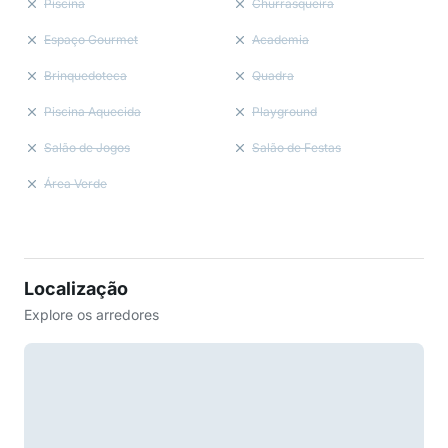
Piscina
Churrasqueira
Espaço Gourmet
Academia
Brinquedoteca
Quadra
Piscina Aquecida
Playground
Salão de Jogos
Salão de Festas
Área Verde
Localização
Explore os arredores