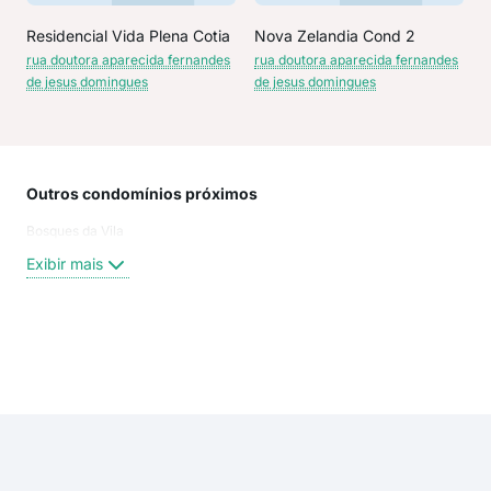
Residencial Vida Plena Cotia
Nova Zelandia Cond 2
rua doutora aparecida fernandes
rua doutora aparecida fernandes
de jesus domingues
de jesus domingues
Outros condomínios próximos
Rua
Bosques da Vila
Mari
Estr
Exibir mais
Rua
Rua
Das
Estr
Exi
dos 
rua 
estr
Est