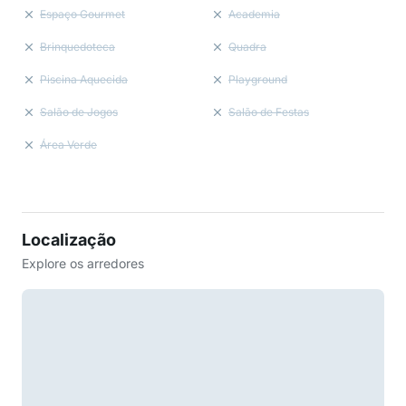
Espaço Gourmet
Academia
Brinquedoteca
Quadra
Piscina Aquecida
Playground
Salão de Jogos
Salão de Festas
Área Verde
Localização
Explore os arredores