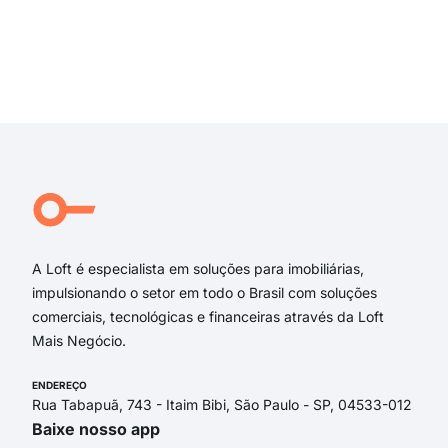
Rua 
rua 
Rua
rua 
Exi
rua 
rua 
Rua
Rua
Rs 1
Ang
A Loft é especialista em soluções para imobiliárias,
impulsionando o setor em todo o Brasil com soluções
comerciais, tecnológicas e financeiras através da Loft
Mais Negócio.
ENDEREÇO
Rua Tabapuã, 743 - Itaim Bibi, São Paulo - SP, 04533-012
Baixe nosso app