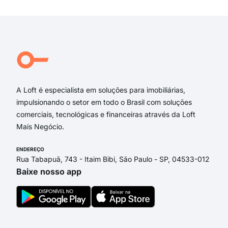
Exi
Aven
Rua
Âng
Rua 
Rua
Lin
A Loft é especialista em soluções para imobiliárias,
impulsionando o setor em todo o Brasil com soluções
comerciais, tecnológicas e financeiras através da Loft
Mais Negócio.
ENDEREÇO
Rua Tabapuã, 743 - Itaim Bibi, São Paulo - SP, 04533-012
Baixe nosso app