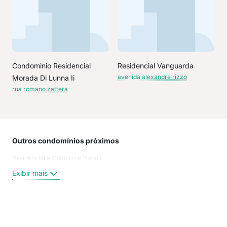
Condominio Residencial
Residencial Vanguarda
avenida alexandre rizzo
Morada Di Lunna Ii
rua romano zattera
Outros condomínios próximos
Rua
Residencial e Comercial Napoli
Ave
Rua 
Exibir mais
rua 
rua 
praç
Ale