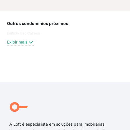
Outros condomínios próximos
Rua
Edifício Elso Calmon
Rua
Rua
Exibir mais
Rua
Rua
Rua
rua 
Exi
rua
rua
rua
rua 
rua 
RUA
A Loft é especialista em soluções para imobiliárias,