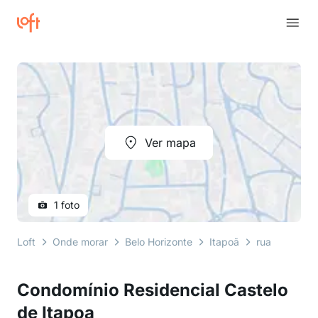
Ver mapa
1 foto
Loft
Onde morar
Belo Horizonte
Itapoã
rua doutor m
Condomínio Residencial Castelo
de Itapoa