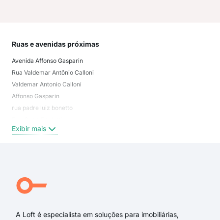
Ruas e avenidas próximas
Mai
Avenida Affonso Gasparin
Pion
Rua Valdemar Antônio Calloni
Lin
Valdemar Antonio Calloni
Mon
Affonso Gasparin
Vin
rua padre luiz bonetto
Coli
Rua Carla Pauletti
Tiju
Exibir mais
Exi
Rua Daniel Dip
Valdemar Antônio Calloni
Rua Tenente Valtuir Schemes
Afonso Gasparin
Rua Dom Luiz Victor Sartori
Carla Pauletti
A Loft é especialista em soluções para imobiliárias,