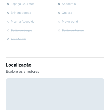
Espaço Gourmet
Academia
Brinquedoteca
Quadra
Piscina Aquecida
Playground
Salão de Jogos
Salão de Festas
Área Verde
Localização
Explore os arredores