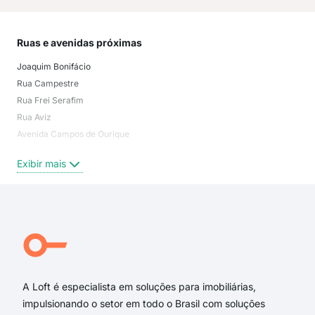
Ruas e avenidas próximas
Mai
Joaquim Bonifácio
Jard
Rua Campestre
Jar
Rua Frei Serafim
Dom
Rua Aviz
Jard
Avenida Campos de Ourique
Duq
Campos de Ourique
Jard
Exibir mais
Exi
Rua Joaquim Bonifácio
Rua Loanda
Avenida Rio Negro
Rua Dom Afonso Henriques
Rua Vera Cruz
Rua Marquês de Pombal
A Loft é especialista em soluções para imobiliárias,
impulsionando o setor em todo o Brasil com soluções