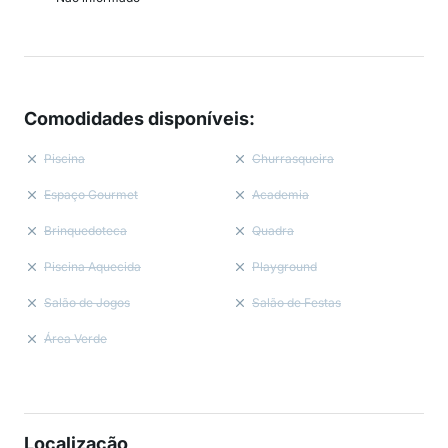
Comodidades disponíveis
:
Piscina
Churrasqueira
Espaço Gourmet
Academia
Brinquedoteca
Quadra
Piscina Aquecida
Playground
Salão de Jogos
Salão de Festas
Área Verde
Localização