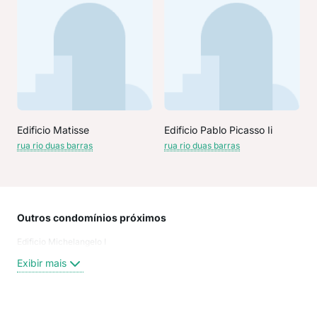
Edificio Matisse
Edificio Pablo Picasso Ii
rua rio duas barras
rua rio duas barras
Outros condomínios próximos
Rua
Edificio Michelangelo I
Rua 
Rua 
Exibir mais
Rua 
rua
Rua