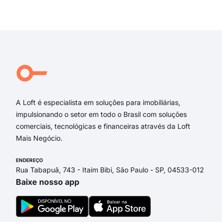
rua 
Exi
Rua
Rua
rua 
rua 
Rua
Rua
A Loft é especialista em soluções para imobiliárias,
impulsionando o setor em todo o Brasil com soluções
comerciais, tecnológicas e financeiras através da Loft
Mais Negócio.
ENDEREÇO
Rua Tabapuã, 743 - Itaim Bibi, São Paulo - SP, 04533-012
Baixe nosso app