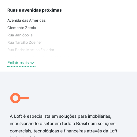
Ruas e avenidas próximas
Avenida das Américas
Clemente Zetola
Rua Janiópolis
Rua Tarcílio Zoelner
Rua Pedro Martins Follador
Rua Francisco Cassiano de Miranda
Exibir mais
Avenida Senador Souza Naves
Rua Passos de Oliveira
Passos de Oliveira
Rua Doutor Flávio Zetola
Rua Doutor Kival Fernando Pereira
Rua Clemente Zetola
A Loft é especialista em soluções para imobiliárias,
impulsionando o setor em todo o Brasil com soluções
comerciais, tecnológicas e financeiras através da Loft