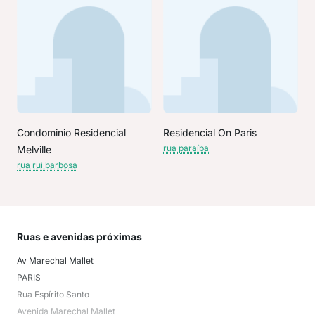
Condominio Residencial
Residencial On Paris
rua paraíba
Melville
rua rui barbosa
Ruas e avenidas próximas
Mai
Av Marechal Mallet
Antá
PARIS
AVI
Rua Espírito Santo
Avi
Avenida Marechal Mallet
Vila