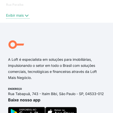
Rua Paraíba
Tupi
RAQUEL CHINI
Glór
Exibir mais
Exi
Rua Campos Sales
Rua Marechal Floriano Peixoto
rua paraíba
Rua Bernardino de Campos
Rua Doutor Nilo Peçanha
Rua Rodrigues Alves
A Loft é especialista em soluções para imobiliárias,
impulsionando o setor em todo o Brasil com soluções
comerciais, tecnológicas e financeiras através da Loft
Mais Negócio.
ENDEREÇO
Rua Tabapuã, 743 - Itaim Bibi, São Paulo - SP, 04533-012
Baixe nosso app