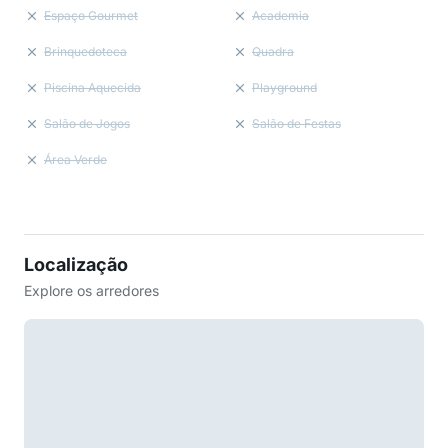
Espaço Gourmet
Academia
Brinquedoteca
Quadra
Piscina Aquecida
Playground
Salão de Jogos
Salão de Festas
Área Verde
Localização
Explore os arredores