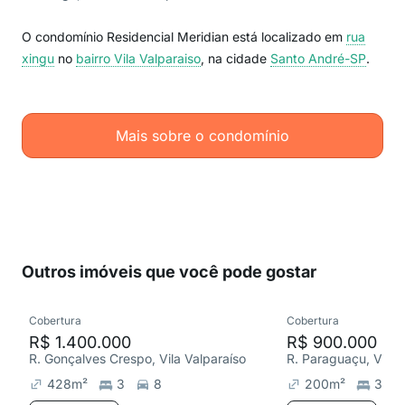
O condomínio Residencial Meridian está localizado em
rua
xingu
no
bairro Vila Valparaiso
, na cidade
Santo André-SP
.
Mais sobre o condomínio
Outros imóveis que você pode gostar
Cobertura
Cobertura
R$ 1.400.000
R$ 900.000
R. Gonçalves Crespo, Vila Valparaíso
R. Paraguaçu, Vila F
428
m²
3
8
200
m²
3