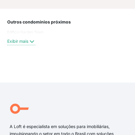
Outros condomínios próximos
Rua
Edificio Garden Town
Rio 
Rua
Exibir mais
Rua
Atib
Xin
Rua 
Exi
Rua 
rua
rua 
rua 
rua 
Rua
A Loft é especialista em soluções para imobiliárias,
impulsionando o setor em todo o Brasil com soluções