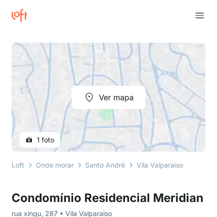
Ver mapa
1 foto
Loft
Onde morar
Santo André
Vila Valparaiso
rua xi
Condomínio Residencial Meridian
rua xingu, 287 • Vila Valparaiso