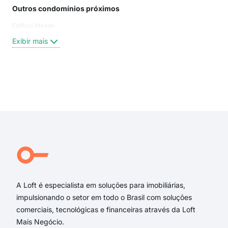
Outros condomínios próximos
Rua
Edificio Mirage
Tra
Rua
Exibir mais
Rua
Rua
Rua
rua 
Exi
rua
rua
rua 
rua 
Rua 
Rua
A Loft é especialista em soluções para imobiliárias,
impulsionando o setor em todo o Brasil com soluções
comerciais, tecnológicas e financeiras através da Loft
Mais Negócio.