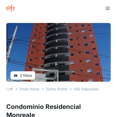
2 fotos
Loft
Onde morar
Santo André
Vila Valparaiso
rua tuiu
Condomínio Residencial
Monreale