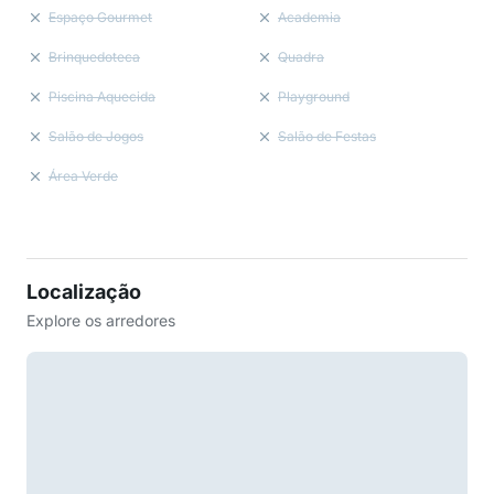
Espaço Gourmet
Academia
Brinquedoteca
Quadra
Piscina Aquecida
Playground
Salão de Jogos
Salão de Festas
Área Verde
Localização
Explore os arredores