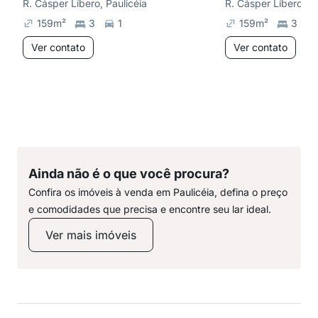
R. Cásper Líbero, Paulicéia
R. Cásper Líbero, Pa
159
m²
3
1
159
m²
3
Ver contato
Ver contato
Ainda não é o que você procura?
Confira os imóveis à venda em Paulicéia, defina o preço
e comodidades que precisa e encontre seu lar ideal.
Ver mais imóveis