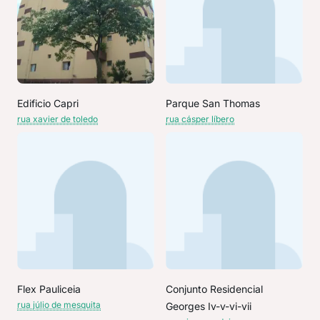
Edificio Capri
Parque San Thomas
rua xavier de toledo
rua cásper líbero
Flex Pauliceia
Conjunto Residencial
rua júlio de mesquita
Georges Iv-v-vi-vii