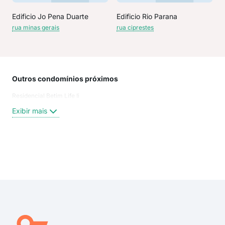
Edificio Jo Pena Duarte
Edificio Rio Parana
rua minas gerais
rua ciprestes
Outros condomínios próximos
Rua
Residencial Betim Life Ii
Pir
Ave
Exibir mais
Rua
Rua
Rua
Rua
Exi
Con
Rua
Rua
Rua 
Rua