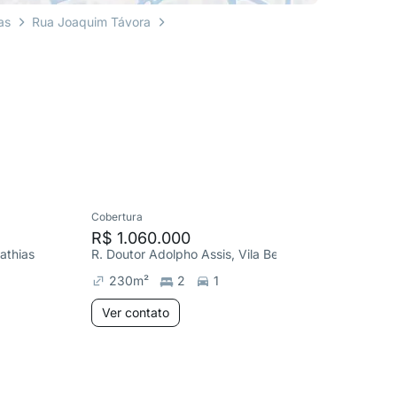
as
Rua Joaquim Távora
Cobertura
Apartame
R$ 1.060.000
R$ 330
athias
R. Doutor Adolpho Assis, Vila Belmiro
230
m²
2
1
85
m²
Ver contato
Ver co