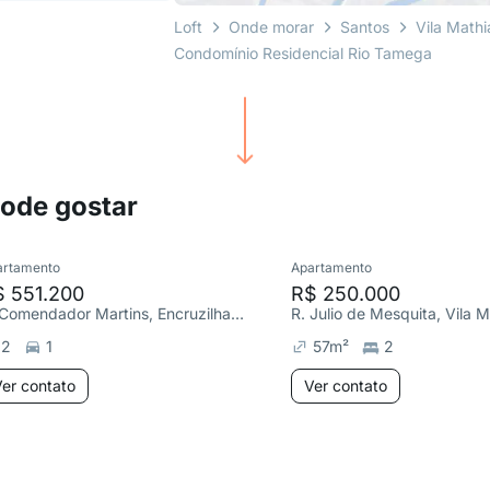
Loft
Onde morar
Santos
Vila Mathi
Condomínio Residencial Rio Tamega
pode gostar
artamento
Apartamento
$ 551.200
R$ 250.000
R. Comendador Martins, Encruzilhada
R. Julio de Mesquita, Vila M
2
1
57
m²
2
er contato
Ver contato