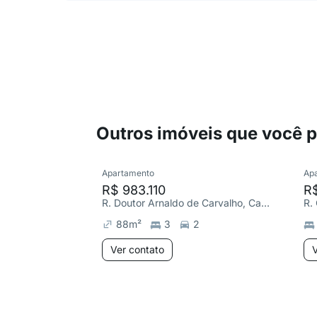
Outros imóveis que você 
Apartamento
Ap
R$ 983.110
R
R. Doutor Arnaldo de Carvalho, Campo Grande
88
m²
3
2
Ver contato
V