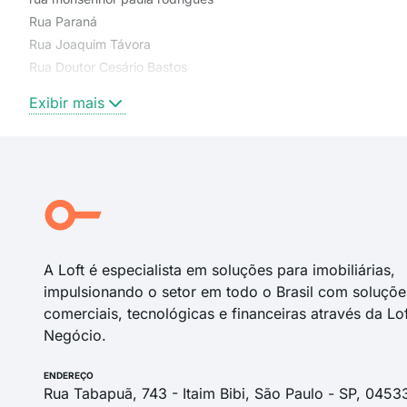
Rua Paraná
Rua Joaquim Távora
Rua Doutor Cesário Bastos
Rua São Paulo
Exibir mais
Ana Costa
Travessa Antônio Bento
Rua Prudente de Moraes
Rua Araguaya
Rua Antonio Bento
Rua Doutor Antonio Carlos
A Loft é especialista em soluções para imobiliárias,
impulsionando o setor em todo o Brasil com soluçõe
comerciais, tecnológicas e financeiras através da Lo
Negócio.
ENDEREÇO
Rua Tabapuã, 743 - Itaim Bibi, São Paulo - SP, 0453