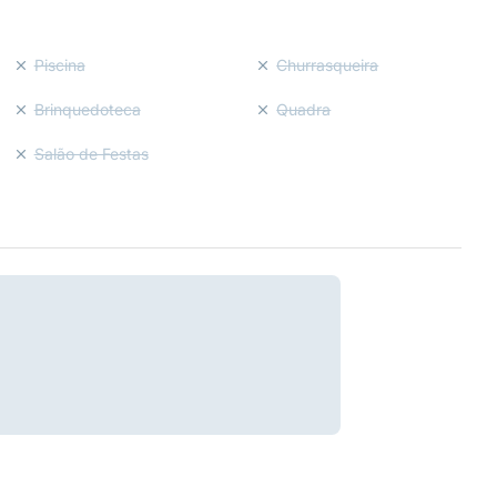
Piscina
Churrasqueira
Brinquedoteca
Quadra
Salão de Festas