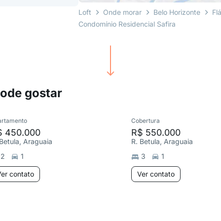
Loft
Onde morar
Belo Horizonte
Fl
Condomínio Residencial Safira
pode gostar
artamento
Cobertura
$ 450.000
R$ 550.000
 Betula, Araguaia
R. Betula, Araguaia
2
1
3
1
er contato
Ver contato