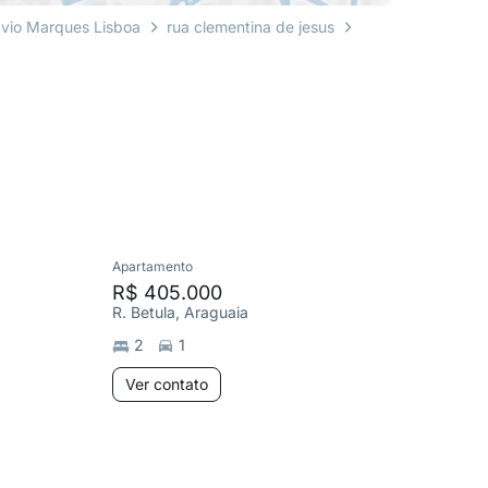
ávio Marques Lisboa
rua clementina de jesus
Apartamento
Apartame
R$ 405.000
R$ 145
R. Betula, Araguaia
2
1
2
Ver contato
Ver co