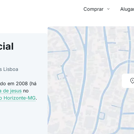
Comprar
Aluga
ial
s Lisboa
uído em 2008 (há
a de jesus
no
o Horizonte-MG
.