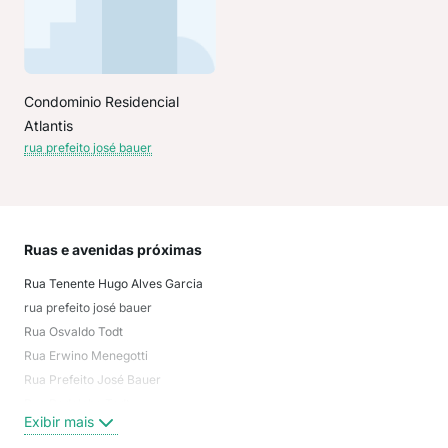
Condominio Residencial
Atlantis
rua prefeito josé bauer
Ruas e avenidas próximas
Mai
Rua Tenente Hugo Alves Garcia
não
rua prefeito josé bauer
Rau
Rua Osvaldo Todt
Chi
Rua Erwino Menegotti
Ami
Rua Prefeito José Bauer
Três
Rua Rodolpho Todt
Águ
Exibir mais
Exi
Rua Anna Muller Enke