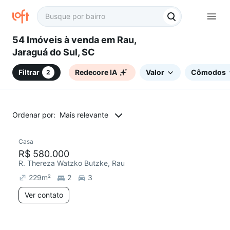
54 Imóveis à venda em Rau,
Jaraguá do Sul, SC
Filtrar
Redecore IA
Valor
Cômodos
2
Ordenar por:
Mais relevante
Casa
R$ 580.000
R. Thereza Watzko Butzke, Rau
229
m²
2
3
Ver contato