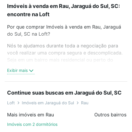
Imóveis à venda em Rau, Jaraguá do Sul, SC:
encontre na Loft
Por que comprar Imóveis à venda em Rau, Jaraguá
do Sul, SC na Loft?
Nós te ajudamos durante toda a negociação para
você realizar uma compra segura e descomplicada.
Seja em um bairro mais residencial ou perto do
trabalho e do metrô, aqui você vai encontrar a
Exibir mais
oferta ideal de Imóveis à venda em Rau, Jaraguá do
Sul, SC para conquistar seu sonho. Agende uma
visita presencial ou por videochamada, é grátis, sem
Continue suas buscas em Jaraguá do Sul, SC
compromisso e você ainda conta com mais de 46
mil corretores e imobiliárias te ajudando na compra,
Loft
Imóveis em Jaraguá do Sul
Rau
venda ou troca de imóveis.
Mais imóveis em Rau
Como escolher um imóvel?
Imóveis com 2 dormitórios