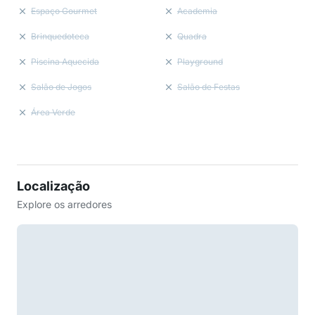
Espaço Gourmet
Academia
Brinquedoteca
Quadra
Piscina Aquecida
Playground
Salão de Jogos
Salão de Festas
Área Verde
Localização
Explore os arredores