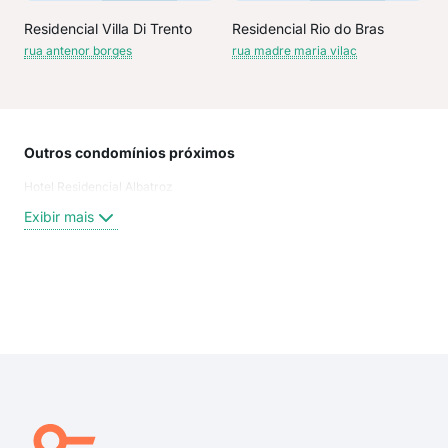
Residencial Villa Di Trento
Residencial Rio do Bras
rua antenor borges
rua madre maria vilac
Outros condomínios próximos
Rua
Hotel Residencial Albatroz
Rua 
rua 
Exibir mais
rua 
rua 
Jor
Antô
Exi
Mad
Dos 
Anto
Rua 
Euca