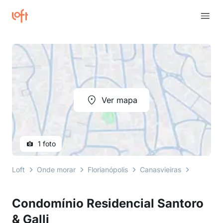
Ver mapa
1 foto
Loft
Onde morar
Florianópolis
Canasvieiras
rua madr
Condomínio Residencial Santoro
& Galli