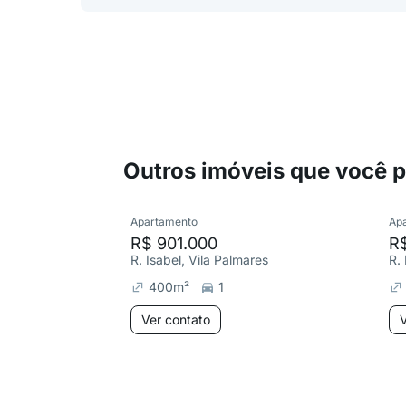
Outros imóveis que você 
Apartamento
Ap
R$ 901.000
R
R. Isabel, Vila Palmares
R.
400
m²
1
Ver contato
V