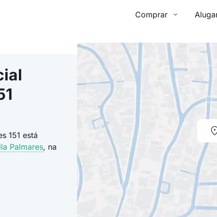
Comprar
Aluga
ial
51
s 151 está
ila Palmares
, na