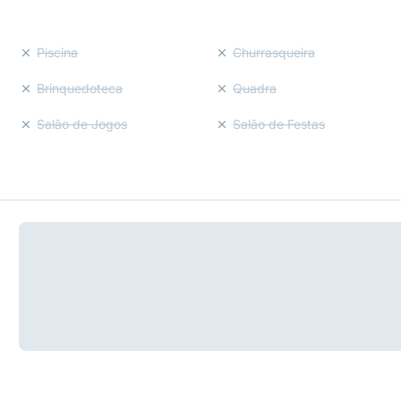
Piscina
Churrasqueira
Brinquedoteca
Quadra
Salão de Jogos
Salão de Festas