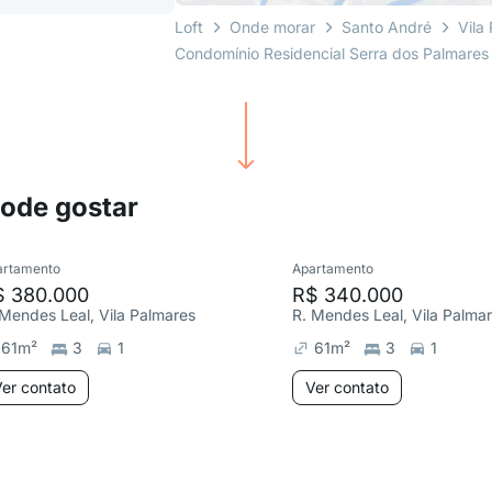
Loft
Onde morar
Santo André
Vila
Condomínio Residencial Serra dos Palmares
pode gostar
artamento
Apartamento
$ 380.000
R$ 340.000
 Mendes Leal, Vila Palmares
R. Mendes Leal, Vila Palma
61
m²
3
1
61
m²
3
1
er contato
Ver contato