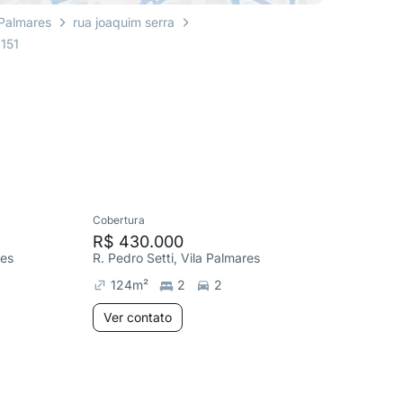
 Palmares
rua joaquim serra
 151
Cobertura
Apartame
R$ 430.000
R$ 365
res
R. Pedro Setti, Vila Palmares
R. Mende
124
m²
2
2
61
m²
Ver contato
Ver co