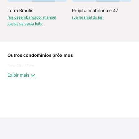
Terra Brasilis
Projeto Imobiliario e 47
rua desembargador manoel
rua laranjal do jari
carlos da costa leite
Outros condomínios próximos
Rua
New City / Two
Rua
Ave
Exibir mais
Ave
ave
Gui
Ave
Exi
Ave
Myr
Rua
Aven