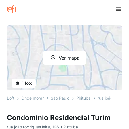
Ver mapa
1 foto
Loft
Onde morar
São Paulo
Pirituba
rua joão rodrigue
Condomínio Residencial Turim
rua joão rodrigues leite, 196 • Pirituba