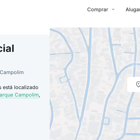
Comprar
Aluga
ial
e Campolim
 está localizado
Parque Campolim
,