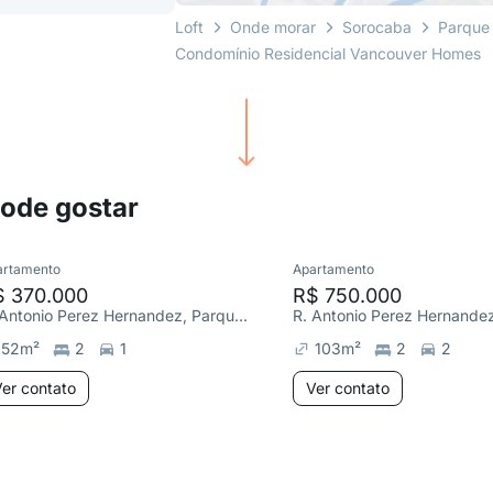
Loft
Onde morar
Sorocaba
Parque
Condomínio Residencial Vancouver Homes
pode gostar
artamento
Apartamento
$ 370.000
R$ 750.000
R. Antonio Perez Hernandez, Parque Campolim
52
m²
2
1
103
m²
2
2
er contato
Ver contato