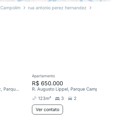
 Campolim
rua antonio perez hernandez
Apartamento
Apartame
R$ 650.000
R$ 600
R. Antonio Perez Hernandez, Parque Campolim
R. Augusto Lippel, Parque Campolim
123
m²
3
2
62
m²
Ver contato
Ver co