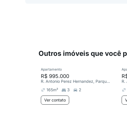
Outros imóveis que você 
Apartamento
Ap
R$ 995.000
R
R. Antonio Perez Hernandez, Parque Campolim
165
m²
3
2
Ver contato
V