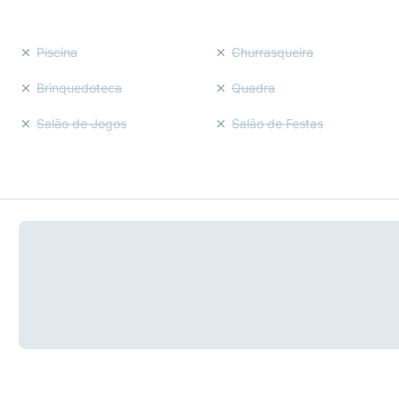
Piscina
Churrasqueira
Brinquedoteca
Quadra
Salão de Jogos
Salão de Festas