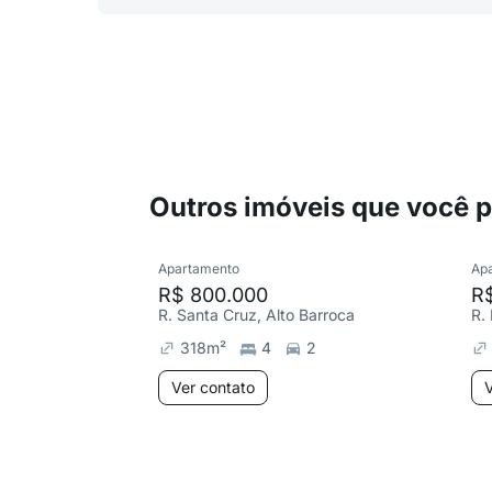
Outros imóveis que você 
Apartamento
Ap
R$ 800.000
R$
R. Santa Cruz, Alto Barroca
R.
318
m²
4
2
Ver contato
V