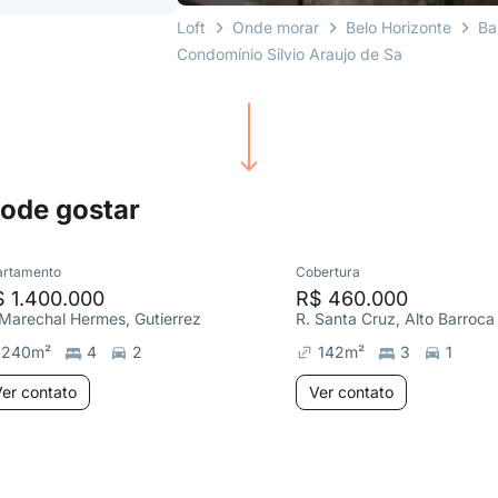
Loft
Onde morar
Belo Horizonte
Ba
Condomínio Silvio Araujo de Sa
pode gostar
artamento
Cobertura
 1.400.000
R$ 460.000
 Marechal Hermes, Gutierrez
R. Santa Cruz, Alto Barroca
240
m²
4
2
142
m²
3
1
er contato
Ver contato