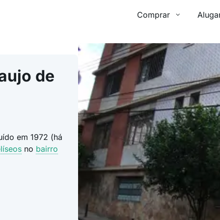
Comprar
Aluga
aujo de
ruído em 1972 (há
líseos
no
bairro