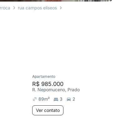
rroca
rua campos elíseos
Apartamento
Apartame
R$ 985.000
R$ 930
R. Nepomuceno, Prado
R. Rubi, 
89
m²
3
2
136
m
Ver contato
Ver co