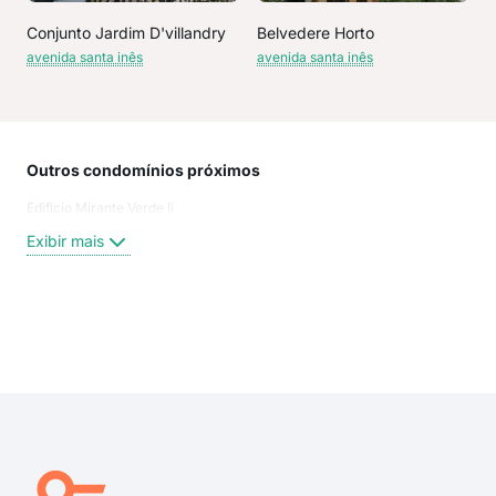
Conjunto Jardim D'villandry
Belvedere Horto
avenida santa inês
avenida santa inês
Outros condomínios próximos
Rua
Edificio Mirante Verde Ii
Rua
Rua
Exibir mais
Rua
Rua 
Rua
Mári
Exi
Rua 
Alm
Rua
Rua
Rua