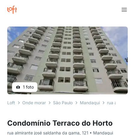
1 foto
Loft
Onde morar
São Paulo
Mandaqui
rua almirante
Condomínio Terraco do Horto
rua almirante josé saldanha da gama, 121 • Mandaqui