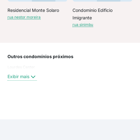
Residencial Monte Solaro
Condominio Edificio
rua nestor moreira
Imigrante
rua sinimbu
Outros condomínios próximos
Rua
Lourdes Center
rua 
rua 
Exibir mais
Pin
Hum
Vin
Júli
Exi
Pin
Sin
Vin
HUM