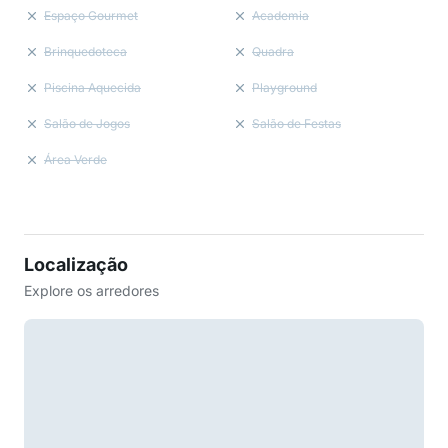
Espaço Gourmet
Academia
Brinquedoteca
Quadra
Piscina Aquecida
Playground
Salão de Jogos
Salão de Festas
Área Verde
Localização
Explore os arredores