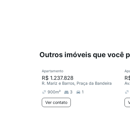
Outros imóveis que você 
Apartamento
Ap
R$ 1.237.828
R
R. Mariz e Barros, Praça da Bandeira
Av.
900
m²
3
1
Ver contato
V