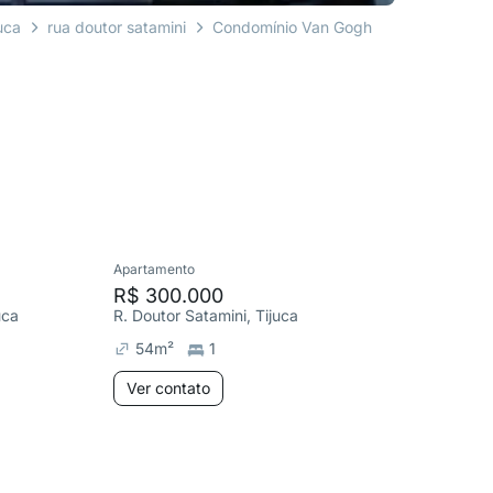
uca
rua doutor satamini
Condomínio Van Gogh
Apartamento
Apartame
R$ 300.000
R$ 708
uca
R. Doutor Satamini, Tijuca
R. Alzira
54
m²
1
89
m²
Ver contato
Ver co