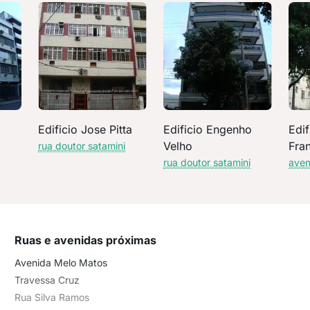
Edificio Jose Pitta
Edificio Engenho
Edif
Velho
Fra
i
rua doutor satamini
rua doutor satamini
aven
Ruas e avenidas próximas
Avenida Melo Matos
Travessa Cruz
Rua Silva Ramos