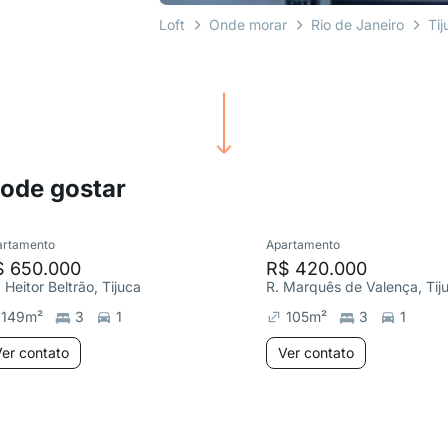
Loft
Onde morar
Rio de Janeiro
Tij
pode gostar
artamento
Apartamento
$ 650.000
R$ 420.000
 Heitor Beltrão, Tijuca
R. Marquês de Valença, Tij
149
m²
3
1
105
m²
3
1
er contato
Ver contato