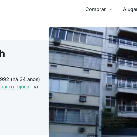
Comprar
Aluga
h
992 (há 34 anos)
o
bairro Tijuca
, na