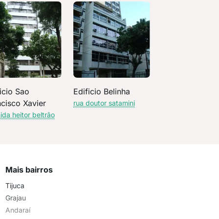
icio Sao
Edificio Belinha
ncisco Xavier
rua doutor satamini
ida heitor beltrão
Mais bairros
Tijuca
Grajau
Andaraí