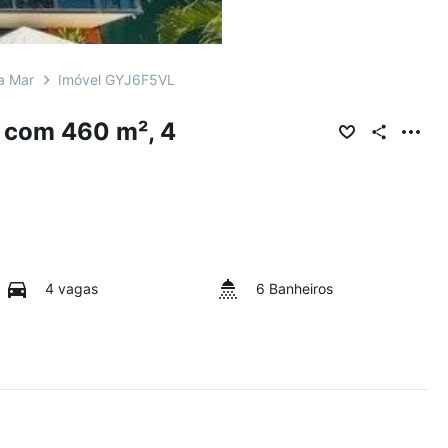
a Mar
Imóvel GYJ6F5VL
 com 460 m², 4
4 vagas
6 Banheiros