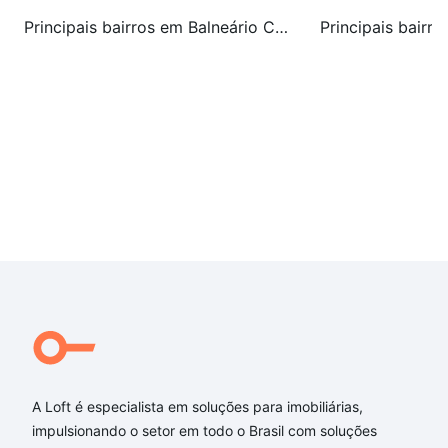
601 -
Tipo 1
Principais bairros em Balneário Camboriú, SC
Disponível
4
Dormitórios
4
Suites
3
Vagas
194.25m²
Área privativa
328.29m²
A Loft é especialista em soluções para imobiliárias,
Área total
impulsionando o setor em todo o Brasil com soluções
Entrada