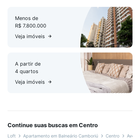
Pista de Carrinhos Elétricos
Brinquedoteca
Menos de
Espaço Gourmet
R$ 7.800.000
Futebol Society
Salão de Festas
Veja imóveis
Terraço
Sauna Úmida
Sauna Seca
A partir de
Spa Com Hidro e Descanso
4 quartos
Piscina Aquecida
Massagem
Veja imóveis
Espaço Gourmet Bianco
Espaço Gourmet Nero
Sala de Jogos
Massagem
Continue suas buscas em Centro
Previsão de entrega: Dezembro 2026
Loft
Apartamento em Balneário Camboriú
Centro
Avenid