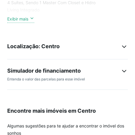
4 Suítes, Sendo 1 Master Com Closet e Hidro
Living Integrado
Sacada Com Churrasqueira a Carvão
Exibir mais
Cozinha
Lavabo
Área de Serviço
Localização: Centro
3 Vagas de Garagem
Área Privativa: 194 m²
Área de Lazer do Residences:
Simulador de financiamento
Academia
Entenda o valor das parcelas para esse imóvel
Funcional e Alongamento
Piscina Adulto
Piscina Infantil
Hidromassagem
Encontre mais imóveis em Centro
Espelho DÁgua
Espaço Grill
Coworking
Algumas sugestões para te ajudar a encontrar o imóvel dos
Playground
sonhos