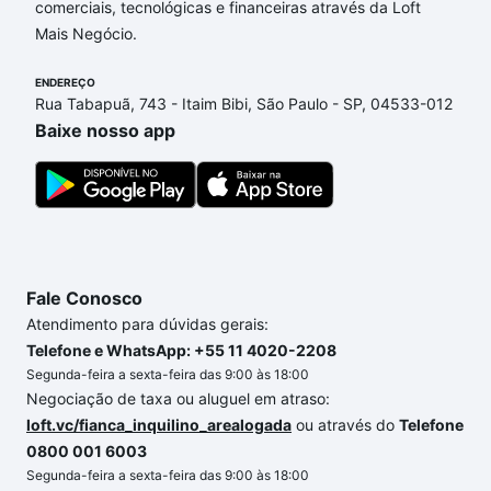
comerciais, tecnológicas e financeiras através da Loft
(Entrada)
Mais Negócio.
Parcelamento
(Mensais)
ENDEREÇO
60x
Rua Tabapuã, 743 - Itaim Bibi, São Paulo - SP, 04533-012
Reforço/Balão
Baixe nosso app
(Semestrais)
Fale Conosco
Atendimento para dúvidas gerais:
Telefone e WhatsApp: +55 11 4020-2208
Segunda-feira a sexta-feira das 9:00 às 18:00
Negociação de taxa ou aluguel em atraso:
loft.vc/fianca_inquilino_arealogada
ou através do
Telefone
0800 001 6003
Segunda-feira a sexta-feira das 9:00 às 18:00