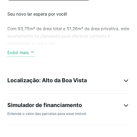
Seu novo lar espera por você!
Com 93,75m² de área total e 51,26m² de área privativa, este
apartamento foi planejado para oferecer conforto e
praticidade no dia a dia.
Exibir mais
Diferenciais do imóvel:
02 quartos aconchegantes, ideais para seu descanso e
Localização: Alto da Boa Vista
privacidade
01 banheiro moderno e funcional
Simulador de financiamento
01 sacada charmosa, perfeita para momentos de
Entenda o valor das parcelas para esse imóvel
relaxamento
01 vaga de estacionamento exclusiva