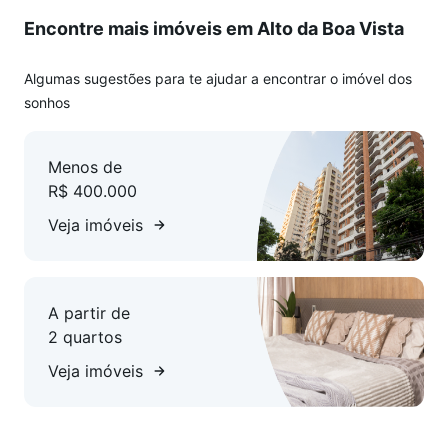
Encontre mais imóveis em Alto da Boa Vista
Além disso, você vai contar com a estrutura de um
condomínio completo, que proporciona lazer, segurança e
qualidade de vida para toda a família.
Algumas sugestões para te ajudar a encontrar o imóvel dos
sonhos
Uma oportunidade única para morar em um dos pontos mais
desejados da região.
Menos de
R$ 400.000
Veja imóveis
A partir de
2 quartos
Veja imóveis