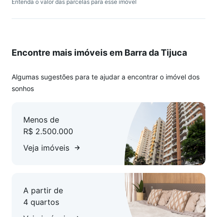
Entenda o valor das parcelas para esse imóvel
privacidade e sofisticação. Esse pavimento também oferece
uma sala íntima aconchegante, um grande terraço com
churrasqueira, perfeito para receber amigos e familiares,
além de uma área externa, uma cozinha de apoio e um
Encontre mais imóveis em Barra da Tijuca
lavabo, que completam o espaço de convívio. O imóvel
ainda conta com duas vagas de garagem cobertas e fixas,
garantindo praticidade. Inserido em um condomínio
Algumas sugestões para te ajudar a encontrar o imóvel dos
exclusivo, com apenas quatro unidades por andar, oferece
sonhos
segurança e privacidade, com portaria ativa das 6h às 18h.
Esta é, sem dúvida, uma excelente oportunidade para quem
Menos de
busca espaço, conforto e comodidade em uma das regiões
R$ 2.500.000
mais valorizadas. O valor está nas pessoas.
Veja imóveis
A partir de
4 quartos