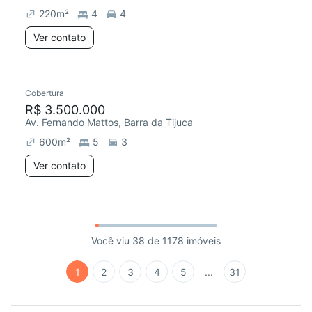
220
m²
4
4
Ver contato
Cobertura
R$ 3.500.000
Av. Fernando Mattos, Barra da Tijuca
600
m²
5
3
Ver contato
Você viu 38 de 1178 imóveis
1
2
3
4
5
...
31