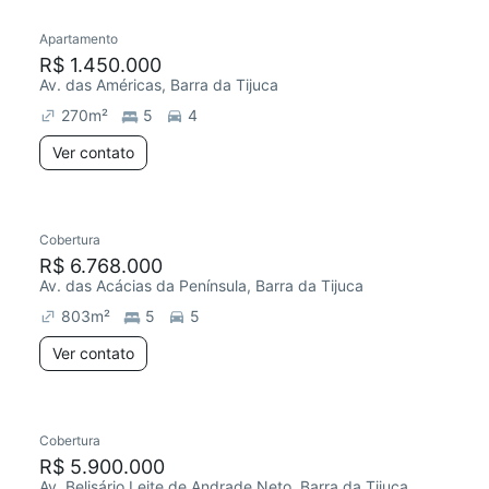
Apartamento
Redecorar
Chegou este mês
R$ 1.450.000
Av. das Américas, Barra da Tijuca
270
m²
5
4
Ver contato
Cobertura
R$ 6.768.000
Av. das Acácias da Península, Barra da Tijuca
803
m²
5
5
Ver contato
Cobertura
R$ 5.900.000
Av. Belisário Leite de Andrade Neto, Barra da Tijuca