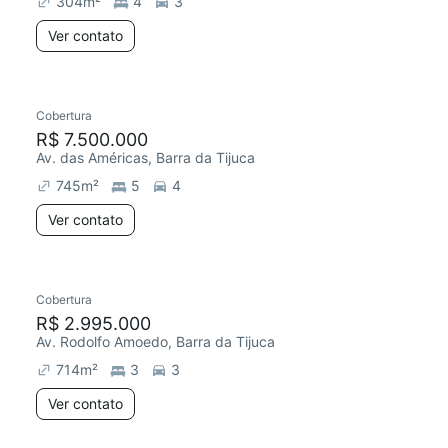
304
m²
4
3
Ver contato
Cobertura
R$ 7.500.000
Av. das Américas, Barra da Tijuca
745
m²
5
4
Ver contato
Cobertura
Redecorar
R$ 2.995.000
Av. Rodolfo Amoedo, Barra da Tijuca
714
m²
3
3
Ver contato